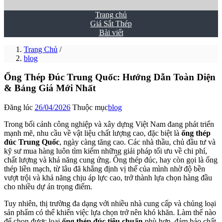
Trang chủ
Giá Sắt Thép
Bài viết
Trang Chủ
/
blog
Ống Thép Đúc Trung Quốc: Hướng Dẫn Toàn Diện
& Bảng Giá Mới Nhất
Đăng lúc
26/04/2026
Thuộc mục
blog
Trong bối cảnh công nghiệp và xây dựng Việt Nam đang phát triển
mạnh mẽ, nhu cầu về vật liệu chất lượng cao, đặc biệt là
ống thép
đúc Trung Quốc
, ngày càng tăng cao. Các nhà thầu, chủ đầu tư và
kỹ sư mua hàng luôn tìm kiếm những giải pháp tối ưu về chi phí,
chất lượng và khả năng cung ứng. Ống thép đúc, hay còn gọi là ống
thép liền mạch, từ lâu đã khẳng định vị thế của mình nhờ độ bền
vượt trội và khả năng chịu áp lực cao, trở thành lựa chọn hàng đầu
cho nhiều dự án trọng điểm.
Tuy nhiên, thị trường đa dạng với nhiều nhà cung cấp và chủng loại
sản phẩm có thể khiến việc lựa chọn trở nên khó khăn. Làm thế nào
để chọn được loại
ống thép đúc tiêu chuẩn
phù hợp, đảm bảo chất