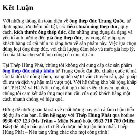
Kết Luận
Với những thông tin toàn diện về
ống thép đúc Trung Quốc
, từ
định nghĩa, ưu điểm nổi bật, các
tiêu chuẩn ống thép đúc
, quy
cách,
kích thước ống thép đúc
, đến những ứng dụng đa dạng và
yếu tố ảnh hưởng đến
giá ống thép đúc
, hy vọng đã giúp quý
khách hàng có cái nhìn rõ ràng hơn về sản phẩm này. Việc lựa chọn
đúng loại ống thép đúc, với chất lượng đảm bảo và mức giá hợp lý,
là chìa khóa cho sự thành công của mọi dự án.
Tại Thép Hùng Phát, chúng tôi không chỉ cung cấp các sản phẩm
ống thép đúc nhập khẩu
từ Trung Quốc đạt tiêu chuẩn quốc tế mà
còn là đối tác đồng hành, mang đến sự tư vấn chuyên sâu, giải pháp
tối ưu và dịch vụ hậu mãi vượt trội. Với hệ thống kho bãi rộng khắp
tại TP.HCM và Hà Nội, cùng đội ngũ nhân viên chuyên nghiệp,
chúng tôi cam kết đáp ứng mọi nhu cầu của quý khách hàng một
cách nhanh chóng và hiệu quả.
Đừng để những băn khoăn về chất lượng hay giá cả làm chậm tiến
độ dự án của bạn.
Liên hệ ngay với Thép Hùng Phát
qua hotline
0938 437 123 (Ms Trâm – Miền Nam)
hoặc
0933 710 789 (Miền
Bắc)
để nhận báo giá chi tiết và được hỗ trợ tận tình nhất. Thép
Hùng Phát – Nền tảng vững chắc cho mọi công trình!