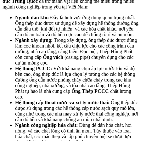
đúc Trung Quốc
đã trở thành vật liệu không thể thiếu trong nhiều
ngành công nghiệp trọng yếu tại Việt Nam:
Ngành dầu khí:
Đây là lĩnh vực ứng dụng quan trọng nhất.
Ống thép đúc được sử dụng để xây dựng hệ thống đường ống
dẫn dầu thô, khí đốt tự nhiên, và các hóa chất khác, nơi yêu
cầu độ an toàn và độ bền cực cao để chống rò rỉ và ăn mòn.
Ngành xây dựng:
Trong xây dựng, ống thép đúc được dùng
làm cọc khoan nhồi, kết cấu chịu lực cho các công trình cầu
đường, nhà cao tầng, cảng biển. Đặc biệt, Thép Hùng Phát
còn cung cấp
Ống vách
(casing pipe) chuyên dụng cho các
dự án móng cọc.
Hệ thống PCCC:
Với khả năng chịu áp lực nước lớn và độ
bền cao, ống thép đúc là lựa chọn lý tưởng cho các hệ thống
đường ống dẫn nước phòng cháy chữa cháy trong các khu
công nghiệp, nhà xưởng, và tòa nhà cao tầng. Thép Hùng
Phát tự hào là nhà cung cấp
Ống Thép PCCC
chất lượng
cao.
Hệ thống cấp thoát nước và xử lý nước thải:
Ống thép đúc
được sử dụng trong các hệ thống cấp nước sạch quy mô lớn,
cũng như trong các nhà máy xử lý nước thải công nghiệp, nơi
cần độ bền và khả năng chống ăn mòn nhất định.
Ngành công nghiệp hóa chất:
Dùng để dẫn hóa chất, hơi
nóng, và các chất lỏng có tính ăn mòn. Tùy thuộc vào loại
hóa chất, các mác thép và lớp phủ chuyên biệt sẽ được lựa