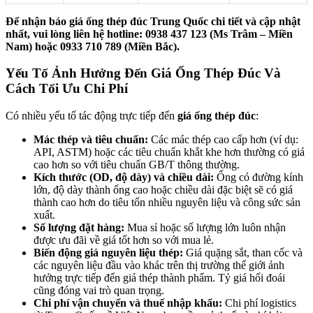
Để nhận báo giá ống thép đúc Trung Quốc chi tiết và cập nhật
nhất, vui lòng liên hệ hotline: 0938 437 123 (Ms Trâm – Miền
Nam) hoặc 0933 710 789 (Miền Bắc).
Yếu Tố Ảnh Hưởng Đến Giá Ống Thép Đúc Và
Cách Tối Ưu Chi Phí
Có nhiều yếu tố tác động trực tiếp đến
giá ống thép đúc
:
Mác thép và tiêu chuẩn:
Các mác thép cao cấp hơn (ví dụ:
API, ASTM) hoặc các tiêu chuẩn khắt khe hơn thường có giá
cao hơn so với tiêu chuẩn GB/T thông thường.
Kích thước (OD, độ dày) và chiều dài:
Ống có đường kính
lớn, độ dày thành ống cao hoặc chiều dài đặc biệt sẽ có giá
thành cao hơn do tiêu tốn nhiều nguyên liệu và công sức sản
xuất.
Số lượng đặt hàng:
Mua sỉ hoặc số lượng lớn luôn nhận
được ưu đãi về giá tốt hơn so với mua lẻ.
Biến động giá nguyên liệu thép:
Giá quặng sắt, than cốc và
các nguyên liệu đầu vào khác trên thị trường thế giới ảnh
hưởng trực tiếp đến giá thép thành phẩm. Tỷ giá hối đoái
cũng đóng vai trò quan trọng.
Chi phí vận chuyển và thuế nhập khẩu:
Chi phí logistics