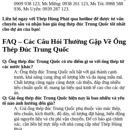
0909 938 123, Ms Mừng: 0938 261 123, Ms Trà: 0988 588
936, Ms Uyên: 0939 287 123.
Liên hệ ngay với Thép Hùng Phát qua hotline để được tư vấn
chuyên sâu và nhận báo giá ống thép đúc Trung Quốc tốt nhất
cho dự án của bạn!
FAQ – Các Câu Hỏi Thường Gặp Về Ống
Thép Đúc Trung Quốc
Q: Ống thép đúc Trung Quốc có ưu điểm gì so với ống thép từ
các nước khác?
A: Ống thép đúc Trung Quốc nổi bật với giá thành cạnh
tranh, khả năng cung ứng số lượng lớn và đa dạng mẫu mã.
Chất lượng cũng ngày càng được cải thiện, đáp ứng nhiều
tiêu chuẩn quốc tế, mang lại hiệu quả kinh tế cao cho các dự
án.
Q: Giá ống thép đúc Trung Quốc hiện nay là bao nhiêu và yếu
tố nào ảnh hưởng đến giá?
A: Giá ống thép đúc Trung Quốc phụ thuộc vào mác thép,
tiêu chuẩn, kích thước, độ dày, số lượng đặt hàng, biến động
giá nguyên liệu và chi phí vận chuyển. Để có báo giá chính
xác, cần liên hệ trực tiếp với nhà cung cấp như Thép Hùng
Phát.