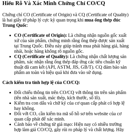
Hiểu Rõ Và Xác Minh Chứng Chỉ CO/CQ
Chứng chỉ CO (Certificate of Origin) và CQ (Certificate of Quality)
là hai giấy tờ pháp lý cực kỳ quan trọng khi
mua ống thép đúc
Trung Quốc
:
CO (Certificate of Origin):
Là chứng nhận nguồn gốc xuất
xứ của sản phẩm, chứng minh rằng ống thép được sản xuất
tại Trung Quốc. Điều này giúp tránh mua phải hàng giả, hàng
nhái, hoặc hàng không rõ nguồn gốc.
CQ (Certificate of Quality):
Là chứng nhận chất lượng sản
phẩm, xác nhận rằng ống thép đáp ứng các tiêu chuẩn kỹ
thuật đã cam kết (API, ASTM, JIS, GB/T). CQ đảm bảo sản
phẩm an toàn và hiệu quả khi đưa vào sử dụng.
Cách kiểm tra tính hợp lệ của CO/CQ:
Đối chiếu thông tin trên CO/CQ với thông tin trên sản phẩm
(tên nhà sản xuất, mác thép, kích thước, số lô).
Kiểm tra con dấu và chữ ký của cơ quan cấp phát có hợp lệ
hay không.
Đối với CO, cần kiểm tra mã số hồ sơ trên website của cơ
quan cấp phát để xác minh.
Cảnh báo về chứng từ giả mạo: Hiện nay có nhiều trường
hợp làm giả CO/CQ, gây rủi ro pháp lý và chất lượng. Hãy