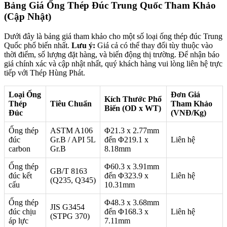
Bảng Giá Ống Thép Đúc Trung Quốc Tham Khảo
(Cập Nhật)
Dưới đây là bảng giá tham khảo cho một số loại ống thép đúc Trung
Quốc phổ biến nhất.
Lưu ý:
Giá cả có thể thay đổi tùy thuộc vào
thời điểm, số lượng đặt hàng, và biến động thị trường. Để nhận báo
giá chính xác và cập nhật nhất, quý khách hàng vui lòng liên hệ trực
tiếp với Thép Hùng Phát.
Loại Ống
Đơn Giá
Kích Thước Phổ
Thép
Tiêu Chuẩn
Tham Khảo
Biến (OD x WT)
Đúc
(VNĐ/Kg)
Ống thép
ASTM A106
Φ21.3 x 2.77mm
đúc
Gr.B / API 5L
đến Φ219.1 x
Liên hệ
carbon
Gr.B
8.18mm
Ống thép
Φ60.3 x 3.91mm
GB/T 8163
đúc kết
đến Φ323.9 x
Liên hệ
(Q235, Q345)
cấu
10.31mm
Ống thép
Φ48.3 x 3.68mm
JIS G3454
đúc chịu
đến Φ168.3 x
Liên hệ
(STPG 370)
áp lực
7.11mm