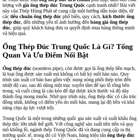
lượng với
giá ống thép đúc Trung Quốc
cạnh tranh nhất? Bài viết
này của Thép Hùng Phát sẽ cung cấp một hướng dẫn toàn diện, từ
các
tiêu chuẩn ống thép đúc
phổ biến, quy cách,
kích thước ống
thép đúc
, đến những yếu tố ảnh hưởng đến
bảng giá ống thép
đúc
, giúp quý khách hàng đưa ra quyết định mua hàng thông minh
và hiệu quả.
Ống Thép Đúc Trung Quốc Là Gì? Tổng
Quan Và Ưu Điểm Nổi Bật
Ống thép đúc
(seamless pipe), còn được gọi là ống thép liền mạch,
là loại ống được sản xuất mà không có bất kỳ mối hàn nào. Quy
trình sản xuất cơ bản bao gồm việc nung nóng phôi thép tròn đến
nhiệt độ cao, sau đó dùng một trục xuyên tâm để tạo lỗ rỗng bên
trong, và cuối cùng là cán kéo để đạt được kích thước và độ dày
thành ống mong muốn. Nhờ quy trình này, ống thép đúc có cấu trúc
đồng nhất, không có điểm yếu do mối hàn, mang lại độ bền và khả
năng chịu áp lực vượt trội.
Trung Quốc là một trong những quốc gia sản xuất và xuất khẩu ống
thép đúc lớn nhất thế giới. Với công nghệ sản xuất tiên tiến và quy
mô khổng lồ, ngành thép Trung Quốc đã và đang cung cấp ra thị
trường quốc tế, trong đó có Việt Nam, hàng triệu tấn
ống thép đúc