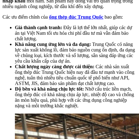
nhập khẩu
mỗi năm. Sản phẩm này đóng vai trò quan trọng trong
nhiều ngành công nghiệp, từ dầu khí đến xây dựng.
Các ưu điểm chính của
ống thép đúc Trung Quốc
bao gồm:
Giá thành cạnh tranh:
Đây là lợi thế lớn nhất, giúp các dự
án tại Việt Nam tối ưu hóa chi phí đầu tư mà vẫn đảm bảo
chất lượng.
Khả năng cung ứng lớn và đa dạng:
Trung Quốc có năng
lực sản xuất khổng lồ, đảm bảo nguồn cung ổn định, đa dạng
về chủng loại, kích thước và số lượng, sẵn sàng đáp ứng các
yêu cầu khẩn cấp của dự án.
Chất lượng ngày càng được cải thiện:
Các nhà sản xuất
ống thép đúc Trung Quốc hiện nay đã đầu tư mạnh vào công
nghệ, tuân thủ nhiều tiêu chuẩn quốc tế phổ biến như API,
ASTM, JIS, đảm bảo sản phẩm đạt chất lượng cao.
Độ bền và khả năng chịu lực tốt:
Nhờ cấu trúc liền mạch,
ống thép đúc có khả năng chịu áp lực, nhiệt độ cao và chống
ăn mòn hiệu quả, phù hợp với các ứng dụng công nghiệp
nặng và môi trường khắc nghiệt.