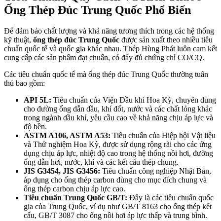
Ống Thép Đúc Trung Quốc Phổ Biến
Để đảm bảo chất lượng và khả năng tương thích trong các hệ thống
kỹ thuật,
ống thép đúc Trung Quốc
được sản xuất theo nhiều tiêu
chuẩn quốc tế và quốc gia khác nhau. Thép Hùng Phát luôn cam kết
cung cấp các sản phẩm đạt chuẩn, có đầy đủ chứng chỉ CO/CQ.
Các tiêu chuẩn quốc tế mà ống thép đúc Trung Quốc thường tuân
thủ bao gồm:
API 5L:
Tiêu chuẩn của Viện Dầu khí Hoa Kỳ, chuyên dùng
cho đường ống dẫn dầu, khí đốt, nước và các chất lỏng khác
trong ngành dầu khí, yêu cầu cao về khả năng chịu áp lực và
độ bền.
ASTM A106, ASTM A53:
Tiêu chuẩn của Hiệp hội Vật liệu
và Thử nghiệm Hoa Kỳ, được sử dụng rộng rãi cho các ứng
dụng chịu áp lực, nhiệt độ cao trong hệ thống nồi hơi, đường
ống dẫn hơi, nước, khí và các kết cấu thép chung.
JIS G3454, JIS G3456:
Tiêu chuẩn công nghiệp Nhật Bản,
áp dụng cho ống thép carbon dùng cho mục đích chung và
ống thép carbon chịu áp lực cao.
Tiêu chuẩn Trung Quốc GB/T:
Đây là các tiêu chuẩn quốc
gia của Trung Quốc, ví dụ như GB/T 8163 cho ống thép kết
cấu, GB/T 3087 cho ống nồi hơi áp lực thấp và trung bình.