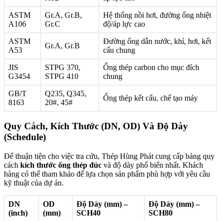
ASTM
Gr.A, Gr.B,
Hệ thống nồi hơi, đường ống nhiệt
A106
Gr.C
độ/áp lực cao
ASTM
Đường ống dẫn nước, khí, hơi, kết
Gr.A, Gr.B
A53
cấu chung
JIS
STPG 370,
Ống thép carbon cho mục đích
G3454
STPG 410
chung
GB/T
Q235, Q345,
Ống thép kết cấu, chế tạo máy
8163
20#, 45#
Quy Cách, Kích Thước (DN, OD) Và Độ Dày
(Schedule)
Để thuận tiện cho việc tra cứu, Thép Hùng Phát cung cấp bảng quy
cách
kích thước ống thép đúc
và độ dày phổ biến nhất. Khách
hàng có thể tham khảo để lựa chọn sản phẩm phù hợp với yêu cầu
kỹ thuật của dự án.
DN
OD
Độ Dày (mm) –
Độ Dày (mm) –
(inch)
(mm)
SCH40
SCH80