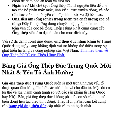
chọn để đảm bảo an toàn và tuổi thọ.
Ngành cơ khí chế tạo:
Ống thép đúc là nguyên liệu để chế
tạo các bộ phận máy móc, linh kiện, trục truyền động, và các
cấu trúc cơ khí khác yêu cầu độ chính xác và độ bền cao.
Ống siêu âm (ống sonic) trong kiểm tra chất lượng cọc bê
tông:
Đây là một ứng dụng chuyên biệt, giúp kiểm tra tính
toàn vẹn của cọc bê tông. Thép Hùng Phát cũng cung cấp
Ống thép siêu âm
đạt chuẩn cho mục đích này.
Với sự đa dạng trong ứng dụng,
ống thép đúc nhập khẩu
từ Trung
Quốc đang ngày càng khẳng định vai trò không thể thiếu trong sự
phát triển hạ tầng và công nghiệp của Việt Nam.
Tìm hiểu thêm về
Ống Thép PCCC của Thép Hùng Phát.
Bảng Giá Ống Thép Đúc Trung Quốc Mới
Nhất & Yếu Tố Ảnh Hưởng
Giá ống thép đúc Trung Quốc
luôn là một trong những yếu tố
được quan tâm hàng đầu bởi các nhà thầu và chủ đầu tư. Mặc dù có
lợi thế về giá thành cạnh tranh so với các sản phẩm từ Hàn Quốc
hay Nhật Bản, giá ống thép đúc không phải là con số cố định mà
biến động liên tục theo thị trường. Thép Hùng Phát cam kết cung
cấp
bảng giá ống thép đúc
cập nhật và minh bạch nhất.