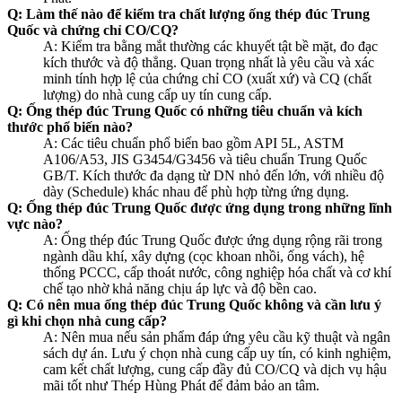
Q: Làm thế nào để kiểm tra chất lượng ống thép đúc Trung
Quốc và chứng chỉ CO/CQ?
A: Kiểm tra bằng mắt thường các khuyết tật bề mặt, đo đạc
kích thước và độ thẳng. Quan trọng nhất là yêu cầu và xác
minh tính hợp lệ của chứng chỉ CO (xuất xứ) và CQ (chất
lượng) do nhà cung cấp uy tín cung cấp.
Q: Ống thép đúc Trung Quốc có những tiêu chuẩn và kích
thước phổ biến nào?
A: Các tiêu chuẩn phổ biến bao gồm API 5L, ASTM
A106/A53, JIS G3454/G3456 và tiêu chuẩn Trung Quốc
GB/T. Kích thước đa dạng từ DN nhỏ đến lớn, với nhiều độ
dày (Schedule) khác nhau để phù hợp từng ứng dụng.
Q: Ống thép đúc Trung Quốc được ứng dụng trong những lĩnh
vực nào?
A: Ống thép đúc Trung Quốc được ứng dụng rộng rãi trong
ngành dầu khí, xây dựng (cọc khoan nhồi, ống vách), hệ
thống PCCC, cấp thoát nước, công nghiệp hóa chất và cơ khí
chế tạo nhờ khả năng chịu áp lực và độ bền cao.
Q: Có nên mua ống thép đúc Trung Quốc không và cần lưu ý
gì khi chọn nhà cung cấp?
A: Nên mua nếu sản phẩm đáp ứng yêu cầu kỹ thuật và ngân
sách dự án. Lưu ý chọn nhà cung cấp uy tín, có kinh nghiệm,
cam kết chất lượng, cung cấp đầy đủ CO/CQ và dịch vụ hậu
mãi tốt như Thép Hùng Phát để đảm bảo an tâm.