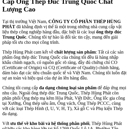
Cấp Ống Thép Đúc Trung Quốc Chất
Lượng Cao
Tại thị trường Việt Nam,
CÔNG TY CỔ PHẦN THÉP HÙNG
PHÁT
đã khẳng định vị thế là một trong những nhà cung cấp vật
liệu thép công nghiệp hàng đầu, đặc biệt là các loại
ống thép đúc
Trung Quốc
. Chúng tôi tự hào là đối tác tin cậy, mang đến giải
pháp tối ưu cho mọi công trình.
Thép Hùng Phát cam kết về
chất lượng sản phẩm
: Tất cả các sản
phẩm ống thép đúc Trung Quốc của chúng tôi đều là hàng nhập
khẩu chính ngạch, có nguồn gốc rõ ràng, đầy đủ chứng chỉ CO
(Certificate of Origin) và CQ (Certificate of Quality) chính hãng,
đảm bảo đạt các tiêu chuẩn quốc tế và Việt Nam. Chúng tôi luôn đặt
sự an toàn và hiệu quả của dự án lên hàng đầu.
Chúng tôi cung cấp
đa dạng chủng loại sản phẩm
để đáp ứng mọi
nhu cầu. Ngoài ống thép đúc Trung Quốc, Thép Hùng Phát còn
phân phối Ống thép mạ kẽm Hòa Phát, Việt Đức, Ống lốc gia công
tại Xưởng, Ống thép siêu âm, Ống vách, Ống Thép PCCC, cùng
với các loại Thép Hình (I, U, V, H, T), Xà gồ C và Phụ kiện Thép
đa dạng.
Với
ưu thế về kho bãi và hệ thống phân phối
, Thép Hùng Phát
sở hữu các kho hàng lớn tại Số 1769 Quốc Lộ 1A, Phường Tân