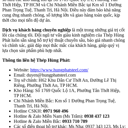
Thới Hiệp, TP HCM và Chi Nhánh Miền Bắc tại Km số 1 Đường
Phan Trọng Tuệ, Thanh Trì, Hà Nội. Điều này đảm bảo khả năng
cung ứng nhanh chóng, số lượng lớn và giao hàng toàn quốc, kịp
thời cho mọi tiến độ dự án.
Dịch vụ khách hàng chuyên nghiệp
là một trong những giá trị cốt
lõi của chúng tôi. Đội ngũ tư vấn giàu kinh nghiệm của Thép Hùng
Phát luôn sẵn sàng hỗ trợ kỹ thuật chuyên sâu, báo giá nhanh chóng
và chính xác, giải đáp mọi thắc mắc của khách hàng, giúp quý vị
lựa chọn sản phẩm phù hợp nhất.
Thông tin liên hệ Thép Hùng Phát:
Website:
https://www.hungphatsteel.com/
Email:
duyen@hungphatsteel.com
Trụ sở chính: H62 Khu Dân Cư Thới An, Đường Lê Thị
Riêng, Phường Thới An, TP HCM.
Kho Hàng: Số 1769 Quốc Lộ 1A, Phường Tân Thới Hiệp,
TP HCM.
Chi Nhánh Miền Bắc: Km số 1 Đường Phan Trọng Tuệ,
Thanh Trì, Hà Nội.
Hotline CSKH:
0971 960 496
Hotline & Zalo Miền Nam (Ms Trâm):
0938 437 123
Hotline & Zalo Miền Bắc:
0933 710 789
Các số điện thoại hỗ trợ khác: Ms Nha: 0937 343 123, Ms Ly: