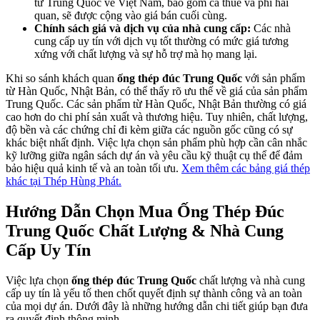
từ Trung Quốc về Việt Nam, bao gồm cả thuế và phí hải
quan, sẽ được cộng vào giá bán cuối cùng.
Chính sách giá và dịch vụ của nhà cung cấp:
Các nhà
cung cấp uy tín với dịch vụ tốt thường có mức giá tương
xứng với chất lượng và sự hỗ trợ mà họ mang lại.
Khi so sánh khách quan
ống thép đúc Trung Quốc
với sản phẩm
từ Hàn Quốc, Nhật Bản, có thể thấy rõ ưu thế về giá của sản phẩm
Trung Quốc. Các sản phẩm từ Hàn Quốc, Nhật Bản thường có giá
cao hơn do chi phí sản xuất và thương hiệu. Tuy nhiên, chất lượng,
độ bền và các chứng chỉ đi kèm giữa các nguồn gốc cũng có sự
khác biệt nhất định. Việc lựa chọn sản phẩm phù hợp cần cân nhắc
kỹ lưỡng giữa ngân sách dự án và yêu cầu kỹ thuật cụ thể để đảm
bảo hiệu quả kinh tế và an toàn tối ưu.
Xem thêm các bảng giá thép
khác tại Thép Hùng Phát.
Hướng Dẫn Chọn Mua Ống Thép Đúc
Trung Quốc Chất Lượng & Nhà Cung
Cấp Uy Tín
Việc lựa chọn
ống thép đúc Trung Quốc
chất lượng và nhà cung
cấp uy tín là yếu tố then chốt quyết định sự thành công và an toàn
của mọi dự án. Dưới đây là những hướng dẫn chi tiết giúp bạn đưa
ra quyết định thông minh.