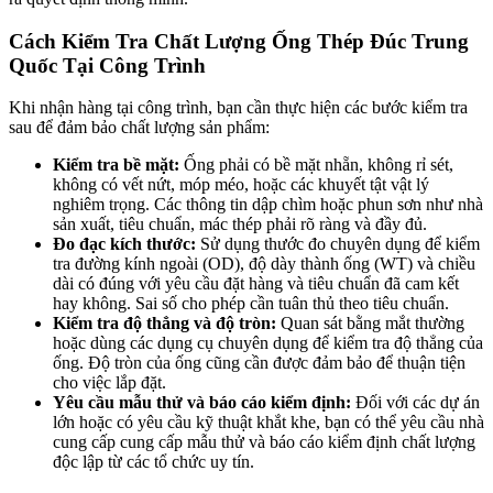
Cách Kiểm Tra Chất Lượng Ống Thép Đúc Trung
Quốc Tại Công Trình
Khi nhận hàng tại công trình, bạn cần thực hiện các bước kiểm tra
sau để đảm bảo chất lượng sản phẩm:
Kiểm tra bề mặt:
Ống phải có bề mặt nhẵn, không rỉ sét,
không có vết nứt, móp méo, hoặc các khuyết tật vật lý
nghiêm trọng. Các thông tin dập chìm hoặc phun sơn như nhà
sản xuất, tiêu chuẩn, mác thép phải rõ ràng và đầy đủ.
Đo đạc kích thước:
Sử dụng thước đo chuyên dụng để kiểm
tra đường kính ngoài (OD), độ dày thành ống (WT) và chiều
dài có đúng với yêu cầu đặt hàng và tiêu chuẩn đã cam kết
hay không. Sai số cho phép cần tuân thủ theo tiêu chuẩn.
Kiểm tra độ thẳng và độ tròn:
Quan sát bằng mắt thường
hoặc dùng các dụng cụ chuyên dụng để kiểm tra độ thẳng của
ống. Độ tròn của ống cũng cần được đảm bảo để thuận tiện
cho việc lắp đặt.
Yêu cầu mẫu thử và báo cáo kiểm định:
Đối với các dự án
lớn hoặc có yêu cầu kỹ thuật khắt khe, bạn có thể yêu cầu nhà
cung cấp cung cấp mẫu thử và báo cáo kiểm định chất lượng
độc lập từ các tổ chức uy tín.