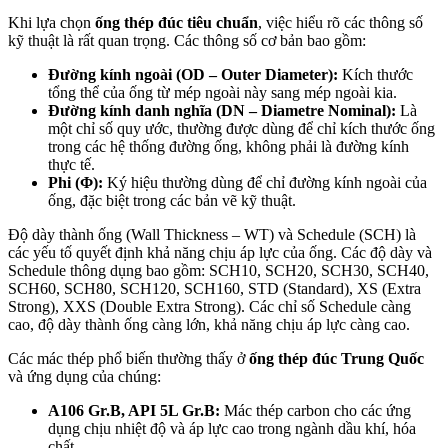
Khi lựa chọn
ống thép đúc tiêu chuẩn
, việc hiểu rõ các thông số
kỹ thuật là rất quan trọng. Các thông số cơ bản bao gồm:
Đường kính ngoài (OD – Outer Diameter):
Kích thước
tổng thể của ống từ mép ngoài này sang mép ngoài kia.
Đường kính danh nghĩa (DN – Diametre Nominal):
Là
một chỉ số quy ước, thường được dùng để chỉ kích thước ống
trong các hệ thống đường ống, không phải là đường kính
thực tế.
Phi (Φ):
Ký hiệu thường dùng để chỉ đường kính ngoài của
ống, đặc biệt trong các bản vẽ kỹ thuật.
Độ dày thành ống (Wall Thickness – WT) và Schedule (SCH) là
các yếu tố quyết định khả năng chịu áp lực của ống. Các độ dày và
Schedule thông dụng bao gồm: SCH10, SCH20, SCH30, SCH40,
SCH60, SCH80, SCH120, SCH160, STD (Standard), XS (Extra
Strong), XXS (Double Extra Strong). Các chỉ số Schedule càng
cao, độ dày thành ống càng lớn, khả năng chịu áp lực càng cao.
Các mác thép phổ biến thường thấy ở
ống thép đúc Trung Quốc
và ứng dụng của chúng:
A106 Gr.B, API 5L Gr.B:
Mác thép carbon cho các ứng
dụng chịu nhiệt độ và áp lực cao trong ngành dầu khí, hóa
chất.