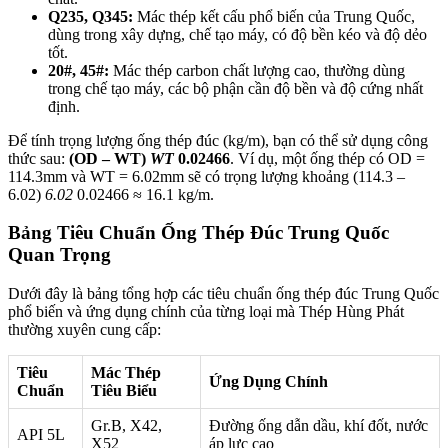
Q235, Q345:
Mác thép kết cấu phổ biến của Trung Quốc,
dùng trong xây dựng, chế tạo máy, có độ bền kéo và độ dẻo
tốt.
20#, 45#:
Mác thép carbon chất lượng cao, thường dùng
trong chế tạo máy, các bộ phận cần độ bền và độ cứng nhất
định.
Để tính trọng lượng ống thép đúc (kg/m), bạn có thể sử dụng công
thức sau:
(OD – WT)
WT
0.02466
. Ví dụ, một ống thép có OD =
114.3mm và WT = 6.02mm sẽ có trọng lượng khoảng (114.3 –
6.02)
6.02
0.02466 ≈ 16.1 kg/m.
Bảng Tiêu Chuẩn Ống Thép Đúc Trung Quốc
Quan Trọng
Dưới đây là bảng tổng hợp các tiêu chuẩn ống thép đúc Trung Quốc
phổ biến và ứng dụng chính của từng loại mà Thép Hùng Phát
thường xuyên cung cấp:
Tiêu
Mác Thép
Ứng Dụng Chính
Chuẩn
Tiêu Biểu
Gr.B, X42,
Đường ống dẫn dầu, khí đốt, nước
API 5L
X52
áp lực cao