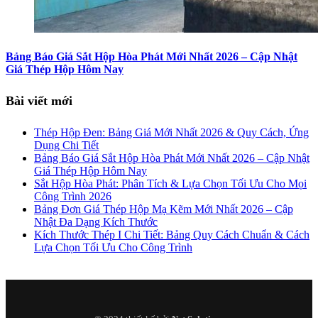
Bảng Báo Giá Sắt Hộp Hòa Phát Mới Nhất 2026 – Cập Nhật
Giá Thép Hộp Hôm Nay
Bài viết mới
Thép Hộp Đen: Bảng Giá Mới Nhất 2026 & Quy Cách, Ứng
Dụng Chi Tiết
Bảng Báo Giá Sắt Hộp Hòa Phát Mới Nhất 2026 – Cập Nhật
Giá Thép Hộp Hôm Nay
Sắt Hộp Hòa Phát: Phân Tích & Lựa Chọn Tối Ưu Cho Mọi
Công Trình 2026
Bảng Đơn Giá Thép Hộp Mạ Kẽm Mới Nhất 2026 – Cập
Nhật Đa Dạng Kích Thước
Kích Thước Thép I Chi Tiết: Bảng Quy Cách Chuẩn & Cách
Lựa Chọn Tối Ưu Cho Công Trình