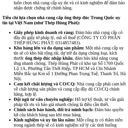
luôn chọn nhà cung cấp uy tín và có kinh nghiệm để đảm bảo
nhận được chứng từ chính hãng.
Tiêu chí lựa chọn nhà cung cấp ống thép đúc Trung Quốc uy
tín tại Việt Nam (như Thép Hùng Phát):
Giấy phép kinh doanh rõ ràng:
Đảm bảo nhà cung cấp có
đầy đủ giấy tờ pháp lý, mã số thuế (CÔNG TY CỔ PHẦN
THÉP HÙNG PHÁT: 0314857483).
Kho hàng lớn và đa dạng sản phẩm:
Một nhà cung cấp uy
tín sẽ có kho bãi rộng rãi, dự trữ đa dạng chủng loại, kích
thước
ống thép đúc nhập khẩu
, đảm bảo khả năng cung
ứng nhanh chóng. Thép Hùng Phát có kho tại Số 1769 Quốc
Lộ 1A, Phường Tân Thới Hiệp, TP HCM và Chi Nhánh
Miền Bắc tại Km số 1 Đường Phan Trọng Tuệ, Thanh Trì, Hà
Nội.
Cam kết chất lượng và CO/CQ:
Nhà cung cấp phải cam kết
về chất lượng sản phẩm và cung cấp đầy đủ CO/CQ chính
hãng, hợp lệ.
Đội ngũ tư vấn chuyên nghiệp:
Hỗ trợ kỹ thuật, tư vấn giải
pháp tối ưu và báo giá nhanh chóng là điều cần thiết.
Chính sách bảo hành, đổi trả minh bạch:
Đảm bảo quyền
lợi của khách hàng sau khi mua hàng.
Kinh nghiệm và uy tín lâu năm:
Một công ty có thâm niên
trong ngành thép sẽ có kinh nghiệm xử lý các tình huống