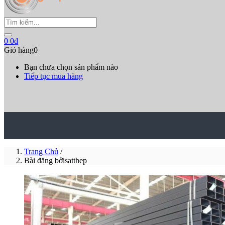
0
0
₫
Giỏ hàng
0
Bạn chưa chọn sản phẩm nào
Tiếp tục mua hàng
Trang Chủ
/
Bài đăng bởisatthep