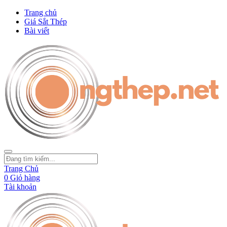
Trang chủ
Giá Sắt Thép
Bài viết
Trang Chủ
0
Giỏ hàng
Tài khoản