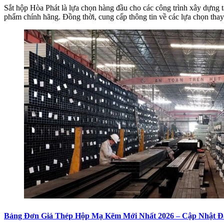
Sắt hộp Hòa Phát là lựa chọn hàng đầu cho các công trình xây dựng tạ
phẩm chính hãng. Đồng thời, cung cấp thông tin về các lựa chọn thay
Bảng Đơn Giá Thép Hộp Mạ Kẽm Mới Nhất 2026 – Cập Nhật Đ