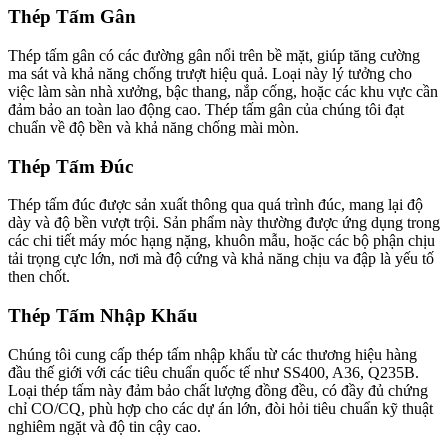
Thép Tấm Gân
Thép tấm gân có các đường gân nổi trên bề mặt, giúp tăng cường
ma sát và khả năng chống trượt hiệu quả. Loại này lý tưởng cho
việc làm sàn nhà xưởng, bậc thang, nắp cống, hoặc các khu vực cần
đảm bảo an toàn lao động cao. Thép tấm gân của chúng tôi đạt
chuẩn về độ bền và khả năng chống mài mòn.
Thép Tấm Đúc
Thép tấm đúc được sản xuất thông qua quá trình đúc, mang lại độ
dày và độ bền vượt trội. Sản phẩm này thường được ứng dụng trong
các chi tiết máy móc hạng nặng, khuôn mẫu, hoặc các bộ phận chịu
tải trọng cực lớn, nơi mà độ cứng và khả năng chịu va đập là yếu tố
then chốt.
Thép Tấm Nhập Khẩu
Chúng tôi cung cấp thép tấm nhập khẩu từ các thương hiệu hàng
đầu thế giới với các tiêu chuẩn quốc tế như SS400, A36, Q235B.
Loại thép tấm này đảm bảo chất lượng đồng đều, có đầy đủ chứng
chỉ CO/CQ, phù hợp cho các dự án lớn, đòi hỏi tiêu chuẩn kỹ thuật
nghiêm ngặt và độ tin cậy cao.