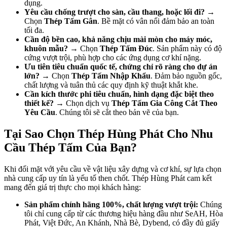
dụng.
Yêu cầu chống trượt cho sàn, cầu thang, hoặc lối đi?
→
Chọn
Thép Tấm Gân
. Bề mặt có vân nổi đảm bảo an toàn
tối đa.
Cần độ bền cao, khả năng chịu mài mòn cho máy móc,
khuôn mẫu?
→ Chọn
Thép Tấm Đúc
. Sản phẩm này có độ
cứng vượt trội, phù hợp cho các ứng dụng cơ khí nặng.
Ưu tiên tiêu chuẩn quốc tế, chứng chỉ rõ ràng cho dự án
lớn?
→ Chọn
Thép Tấm Nhập Khẩu
. Đảm bảo nguồn gốc,
chất lượng và tuân thủ các quy định kỹ thuật khắt khe.
Cần kích thước phi tiêu chuẩn, hình dạng đặc biệt theo
thiết kế?
→ Chọn dịch vụ
Thép Tấm Gia Công Cắt Theo
Yêu Cầu
. Chúng tôi sẽ cắt theo bản vẽ của bạn.
Tại Sao Chọn Thép Hùng Phát Cho Nhu
Cầu Thép Tấm Của Bạn?
Khi đối mặt với yêu cầu về vật liệu xây dựng và cơ khí, sự lựa chọn
nhà cung cấp uy tín là yếu tố then chốt. Thép Hùng Phát cam kết
mang đến giá trị thực cho mọi khách hàng:
Sản phẩm chính hãng 100%, chất lượng vượt trội:
Chúng
tôi chỉ cung cấp từ các thương hiệu hàng đầu như SeAH, Hòa
Phát, Việt Đức, An Khánh, Nhà Bè, Dybend, có đầy đủ giấy