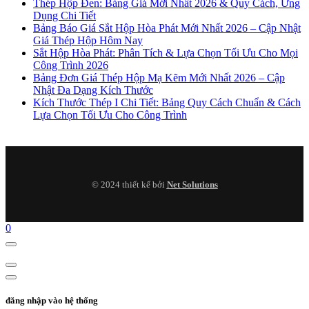
Thép Hộp Đen: Bảng Giá Mới Nhất 2026 & Quy Cách, Ứng
Dụng Chi Tiết
Bảng Báo Giá Sắt Hộp Hòa Phát Mới Nhất 2026 – Cập Nhật
Giá Thép Hộp Hôm Nay
Sắt Hộp Hòa Phát: Phân Tích & Lựa Chọn Tối Ưu Cho Mọi
Công Trình 2026
Bảng Đơn Giá Thép Hộp Mạ Kẽm Mới Nhất 2026 – Cập
Nhật Đa Dạng Kích Thước
Kích Thước Thép I Chi Tiết: Bảng Quy Cách Chuẩn & Cách
Lựa Chọn Tối Ưu Cho Công Trình
© 2024 thiết kế bởi
Net Solutions
0
đăng nhập vào hệ thống