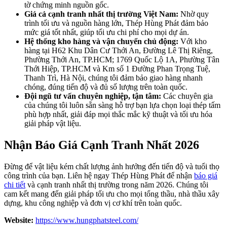
tờ chứng minh nguồn gốc.
Giá cả cạnh tranh nhất thị trường Việt Nam:
Nhờ quy
trình tối ưu và nguồn hàng lớn, Thép Hùng Phát đảm bảo
mức giá tốt nhất, giúp tối ưu chi phí cho mọi dự án.
Hệ thống kho hàng và vận chuyển chủ động:
Với kho
hàng tại H62 Khu Dân Cư Thới An, Đường Lê Thị Riêng,
Phường Thới An, TP.HCM; 1769 Quốc Lộ 1A, Phường Tân
Thới Hiệp, TP.HCM và Km số 1 Đường Phan Trọng Tuệ,
Thanh Trì, Hà Nội, chúng tôi đảm bảo giao hàng nhanh
chóng, đúng tiến độ và đủ số lượng trên toàn quốc.
Đội ngũ tư vấn chuyên nghiệp, tận tâm:
Các chuyên gia
của chúng tôi luôn sẵn sàng hỗ trợ bạn lựa chọn loại thép tấm
phù hợp nhất, giải đáp mọi thắc mắc kỹ thuật và tối ưu hóa
giải pháp vật liệu.
Nhận Báo Giá Cạnh Tranh Nhất 2026
Đừng để vật liệu kém chất lượng ảnh hưởng đến tiến độ và tuổi thọ
công trình của bạn. Liên hệ ngay Thép Hùng Phát để nhận
báo giá
chi tiết
và cạnh tranh nhất thị trường trong năm 2026. Chúng tôi
cam kết mang đến giải pháp tối ưu cho mọi tổng thầu, nhà thầu xây
dựng, khu công nghiệp và đơn vị cơ khí trên toàn quốc.
Website:
https://www.hungphatsteel.com/